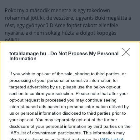
Pokorny a második menetre is egy takedown
rohammal jött ki, de vesztére, ugyanis Buki meglátta a
rést, egy gyönyörű D'Arce fojtást rakott ellenfele
nyarára, aki nem sokáig húzta a dolgot kopogás
nélkül...
totaldamage.hu -
Do Not Process My Personal
Information
Former M-1 champ Ivan Buchinger (
@ivanbuchinger
)
submitted Jaroslav Pokorny (14-7) with a D'Arce choke in
If you wish to opt-out of the sale, sharing to third parties, or
round 2 of today's
#XFN11
co-main event battle
processing of your personal or sensitive information for
pic.twitter.com/oaQ7qWgVwF
targeted advertising by us, please use the below opt-out
section to confirm your selection. Please note that after your
opt-out request is processed you may continue seeing
— DC Howard (@FightFan_DC)
June 28, 2018
interest-based ads based on personal information utilized by
us or personal information disclosed to third parties prior to
your opt-out. You may separately opt-out of the further
disclosure of your personal information by third parties on the
Egy Anakonda és egy D'Arce kicsit több, mint negyed év
IAB’s list of downstream participants. This information may
alatt Bukitól!
also be disclosed by us to third parties on the
IAB’s List of