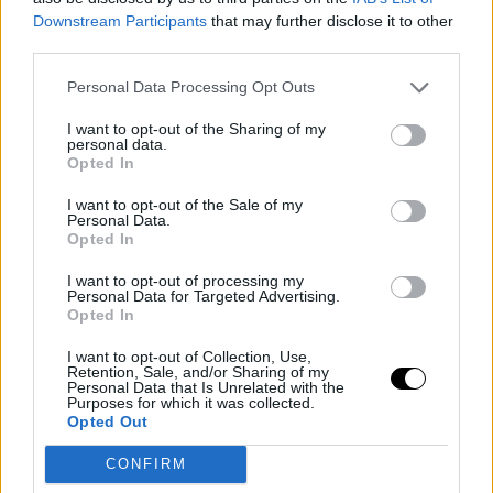
Downstream Participants
that may further disclose it to other
third parties.
🇸🇰Včerajším dňom si v O2 Arene Prahe na podujati
Personal Data Processing Opt Outs
XFN pripisujem ďaljšie víťazstvo 🙂. Som nesmierne
vďačný všetkým čo ste...
I want to opt-out of the Sharing of my
personal data.
Opted In
Közzétette:
Ivan "Buki" Buchinger
–
2018. június
I want to opt-out of the Sale of my
28., csütörtök
Personal Data.
Opted In
I want to opt-out of processing my
Nagyon reméljük, hogy a legközelebbi meccse az év
Personal Data for Targeted Advertising.
Opted In
utolsó pár hónapjában a Khamzat Dalgiev – Nate
Landwehr összecsapás győztesével lesz, az M1 Global
I want to opt-out of Collection, Use,
Retention, Sale, and/or Sharing of my
145 fontos címének visszaszerzése érdekében! Dalgiev
Personal Data that Is Unrelated with the
még tavaly vette el az övet Bukitól, melyet áprilisban
Purposes for which it was collected.
Opted Out
védett volna először Landwehr ellen, aki akkor
megsérült és ez az egész gála elmaradásához vezetett.
CONFIRM