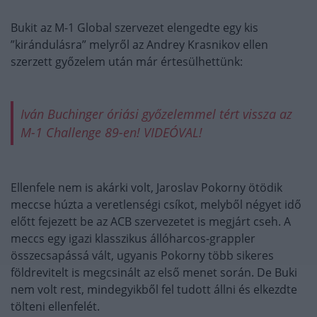
Bukit az M-1 Global szervezet elengedte egy kis
”kirándulásra” melyről az Andrey Krasnikov ellen
szerzett győzelem után már értesülhettünk:
Iván Buchinger óriási győzelemmel tért vissza az
M-1 Challenge 89-en! VIDEÓVAL!
Ellenfele nem is akárki volt, Jaroslav Pokorny ötödik
meccse húzta a veretlenségi csíkot, melyből négyet idő
előtt fejezett be az ACB szervezetet is megjárt cseh. A
meccs egy igazi klasszikus állóharcos-grappler
összecsapássá vált, ugyanis Pokorny több sikeres
földrevitelt is megcsinált az első menet során. De Buki
nem volt rest, mindegyikből fel tudott állni és elkezdte
tölteni ellenfelét.