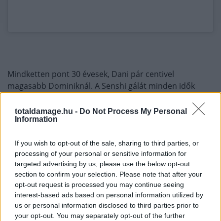
Mindketten pont 30 évesek, Dani pár centivel
magasabb Dominiknál. A Senshi gálát minden idők
egyik legjobb kick-boxere,
Ernesto Hoost
is promotálja.
totaldamage.hu -
Do Not Process My Personal
Information
A gála egész pontosan szombaton
19 órakor kezdődik,
és a YouTube-on lehet nézni tök ingyen
(bár itt van
If you wish to opt-out of the sale, sharing to third parties, or
egy kis ellentmondás, ugyanis a YouTube élőben azt
processing of your personal or sensitive information for
írják, 17.30-kor indul a közvetítés, azonban a gála
targeted advertising by us, please use the below opt-out
hivatalos kezdése 19 óra a weboldalukon).
section to confirm your selection. Please note that after your
opt-out request is processed you may continue seeing
interest-based ads based on personal information utilized by
us or personal information disclosed to third parties prior to
your opt-out. You may separately opt-out of the further