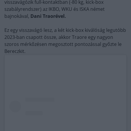
visszavágózik full-kontaktban (-80 kg, kick-box
szabályrendszer) az IKBO, WKU és ISKA német
bajnokával,
Dani Traorével.
Ez egy visszavágó lesz, a két kick-box kiválóság legutóbb
2023-ban csapott össze, akkor Traore egy nagyon
szoros mérkőzésen megosztott pontozással győzte le
Bereczkit.