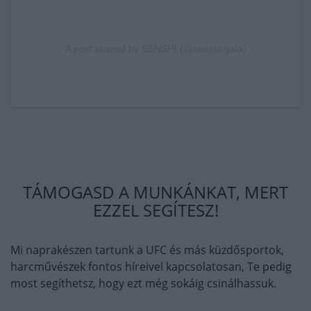
A post shared by SENSHI (@senshi.gala)
TÁMOGASD A MUNKÁNKAT, MERT
EZZEL SEGÍTESZ!
Mi naprakészen tartunk a UFC és más küzdősportok,
harcművészek fontos híreivel kapcsolatosan, Te pedig
most segíthetsz, hogy ezt még sokáig csinálhassuk.