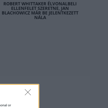
ROBERT WHITTAKER ÉLVONALBELI
ELLENFELET SZERETNE, JAN
BLACHOWICZ MÁR BE JELENTKEZETT
NÁLA
sonal or