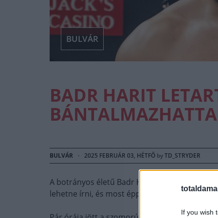
BULVÁR
BADR HARIT LETAR
BÁNTALMAZHATTA 
BULVÁR
·
2025 FEBRUÁR 03, HÉTFŐ
by
TD_STRYDER
A botrányos életű Badr Hari ringen kívüli vere
totaldama
lehetne írni, és most épp egy újabb fejezet ír
If you wish 
Pár órája jött a szomorú hír, hogy
a legendás