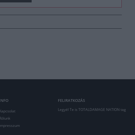
INFO
FELIRATKOZÁS
Legyél Te is TOTALDAMAGE NATION tag
Kapcsolat
Rólunk
Impresszum