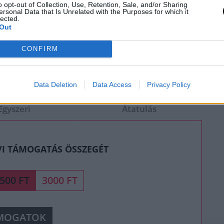
o opt-out of Collection, Use, Retention, Sale, and/or Sharing
ersonal Data that Is Unrelated with the Purposes for which it
lected.
ortok, harcművészek fontos híreivel kapcsolatosan,
Out
 csinálhassuk.
CONFIRM
 egyszeri vagy rendszeres, mi nagyon hálásak leszünk
OTALDAMAGE Magazin jövőjéhez.
Data Deletion
Data Access
Privacy Policy
Egyszeri
Átatulás
VI TÁMOGATÁS ÖSSZEGÉT
500 FT
3000 FT
MOGATOK