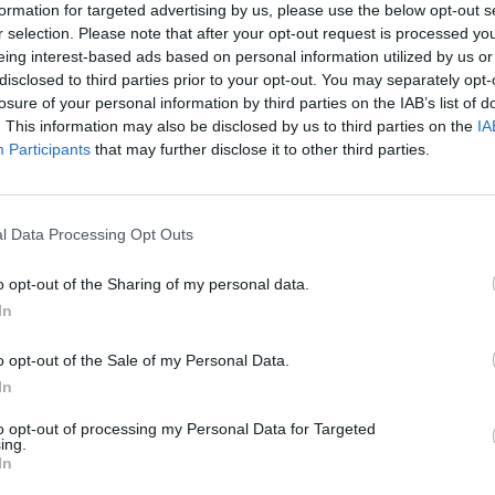
formation for targeted advertising by us, please use the below opt-out s
z
nltimes
azt írja, "Bad Boy" most is őrizetben van, a
r selection. Please note that after your opt-out request is processed y
észleteket egyelőre nem tudunk.
eing interest-based ads based on personal information utilized by us or
disclosed to third parties prior to your opt-out. You may separately opt-
r 2012-ben megverte Koen Everinket, amiért 2017-ben
losure of your personal information by third parties on the IAB’s list of
. This information may also be disclosed by us to third parties on the
IA
pot felfüggesztettek. Állítólag olyan erővel ütötte és
Participants
that may further disclose it to other third parties.
ltak egy ló rúgásaival. Az Everink ügy ideje alatt
ésével is, de ebben az ügyben felmentették.
 Jürjendal ellen a Glory 89-en, négyszer lett leütve,
l Data Processing Opt Outs
t Overeemtől kapott ki pontozással, amiből végül no
o opt-out of the Sharing of my personal data.
ságára.
In
foglalkoztunk, tavaly novemberben még nagyon
o opt-out of the Sale of my Personal Data.
n viszont azt láttuk, mintha fogyott volna 20 kilót.
In
to opt-out of processing my Personal Data for Targeted
ing.
In
AT, MERT EZZEL SEGÍTESZ!