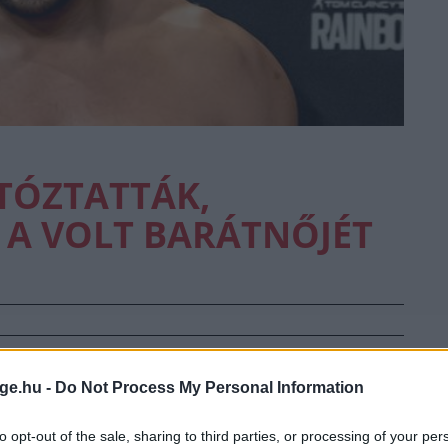
TÓZTATTÁK,
A VOLT BARÁTNŐJÉT
kedéseiről és családi erőszakos ügyeiről könyvet
ge.hu -
Do Not Process My Personal Information
ódik ebben a képzeletbeli kötetben.
to opt-out of the sale, sharing to third parties, or processing of your per
 K-1-est vasárnap letartóztatták Hollandiában,