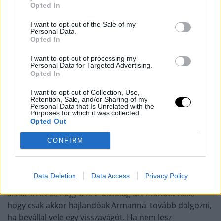
színpadon, mindkét csapat tagjai berohantak a
Opted In
szőnyegre, miközben a RAF illetékesei és a biztonságiak
I want to opt-out of the Sale of my
próbálták megfékezni a káoszt.
Personal Data.
Opted In
A történtek után Poullas „kis ribancnak” nevezte
I want to opt-out of processing my
Tsarukyant, és azt állította, nagyon nagy
Personal Data for Targeted Advertising.
Opted In
létszámfölényben voltak. Tsarukyan viszont Poullast
okolta ezért, hiszen ő próbálta először megütni őt a
I want to opt-out of Collection, Use,
meccsen.
Retention, Sale, and/or Sharing of my
Personal Data that Is Unrelated with the
Purposes for which it was collected.
Egyébként jó látni, hogy Arman milyen szépen elvan a
Opted Out
UFC-től függetlenül is.
CONFIRM
UPDATE: Poullas az Ariel Helwani Show-ban elmondta,
hogy bár rábólintott a meccsre, még nem írta alá a
Data Deletion
Data Access
Privacy Policy
szerződést, mert még nem küldték el neki. Hozzátette
azt az infót is, hogy a RAF állítólag azt mondta neki,
hogy csak akkor hajlandóak Armannal tovább dolgozni,
ha bevállal vele egy visszavágót. Ha nem lesz