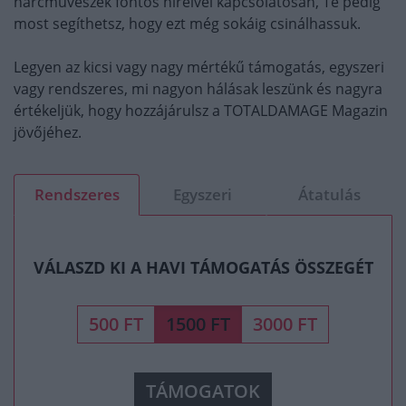
harcművészek fontos híreivel kapcsolatosan, Te pedig
most segíthetsz, hogy ezt még sokáig csinálhassuk.
Legyen az kicsi vagy nagy mértékű támogatás, egyszeri
vagy rendszeres, mi nagyon hálásak leszünk és nagyra
értékeljük, hogy hozzájárulsz a TOTALDAMAGE Magazin
jövőjéhez.
Rendszeres
Egyszeri
Átatulás
VÁLASZD KI A HAVI TÁMOGATÁS ÖSSZEGÉT
500 FT
1500 FT
3000 FT
TÁMOGATOK