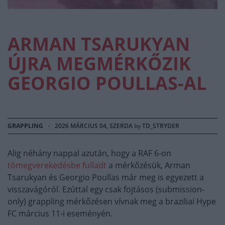
ARMAN TSARUKYAN
ÚJRA MEGMÉRKŐZIK
GEORGIO POULLAS-AL
GRAPPLING
·
2026 MÁRCIUS 04, SZERDA
by
TD_STRYDER
Alig néhány nappal azután, hogy a RAF 6-on
tömegverekedésbe fulladt
a mérkőzésük, Arman
Tsarukyan és Georgio Poullas már meg is egyezett a
visszavágóról. Ezúttal egy csak fojtásos (submission-
only) grappling mérkőzésen vívnak meg a braziliai Hype
FC március 11-i eseményén.