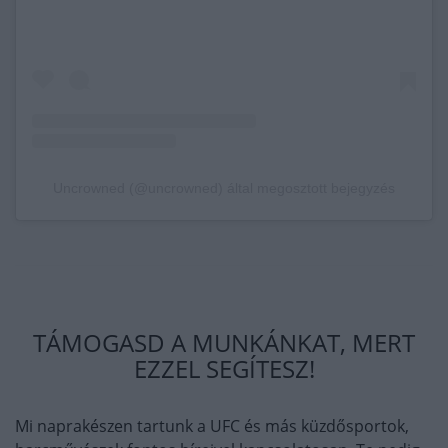
Uncrowned (@uncrowned) által megosztott bejegyzés
TÁMOGASD A MUNKÁNKAT, MERT
EZZEL SEGÍTESZ!
Mi naprakészen tartunk a UFC és más küzdősportok,