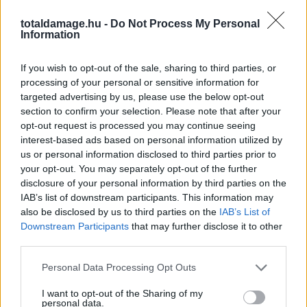
A RAF 6 előtt a felek 10 ezer dollárban fogadtak, mert
totaldamage.hu -
Do Not Process My Personal
Poullas azt állította, a UFC egyik bajnokesélyes harcosa
Information
nem fogja őt tudni levinni a földre. Azonban ezt Arman
mégis megtette, de úgy tudjuk, Poullas nem fizetett
If you wish to opt-out of the sale, sharing to third parties, or
még neki – na nem mintha szüksége lenne a pénzre,
processing of your personal or sensitive information for
targeted advertising by us, please use the below opt-out
hiszen dúsgazdag, de akkor is, ha valaki fogad
section to confirm your selection. Please note that after your
valamiben, akkor azt illik betartani.
opt-out request is processed you may continue seeing
interest-based ads based on personal information utilized by
A mérkőzésen volt pár fejre mért pofon is, ami miatt a
us or personal information disclosed to third parties prior to
bíró többször figyelmeztette mindkettejüket, de
your opt-out. You may separately opt-out of the further
egyiküket sem diszkvalifikálták. A második menet végén
disclosure of your personal information by third parties on the
Tsarukyan visszakézből indított egy ütést, de nem
IAB’s list of downstream participants. This information may
also be disclosed by us to third parties on the
IAB’s List of
találta el tisztán Poullast, így folytatódhatott a
Downstream Participants
that may further disclose it to other
küzdelem.
third parties.
A végén Tsarukyan győzött, és GnP-ből rögtön
Personal Data Processing Opt Outs
rázúdított egy sorozatot puszta kézzel – az első ütés
I want to opt-out of the Sharing of my
tisztán talált. Ekkor hatalmas tömegverekedés tört ki a
personal data.