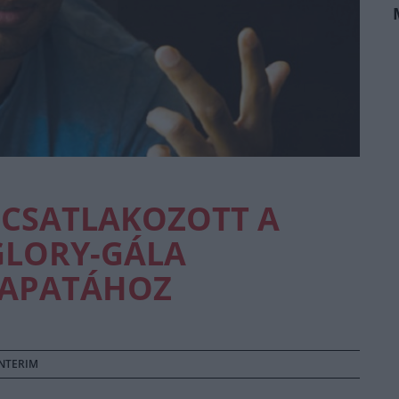
 CSATLAKOZOTT A
GLORY-GÁLA
APATÁHOZ
INTERIM