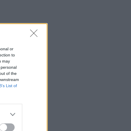
sonal or
ection to
ou may
 personal
out of the
 downstream
B’s List of