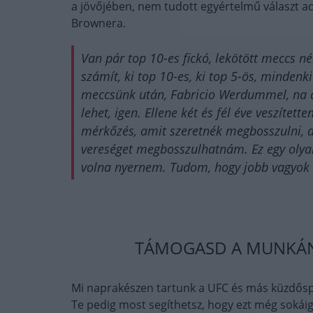
a jövőjében, nem tudott egyértelmű választ adni
Brownera.
Van pár top 10-es fickó, lekötött meccs n
számít, ki top 10-es, ki top 5-ös, mindenk
meccsünk után, Fabricio Werdummel, na az 
lehet, igen. Ellene két és fél éve veszítet
mérkőzés, amit szeretnék megbosszulni, d
vereséget megbosszulhatnám. Ez egy olyan
volna nyernem. Tudom, hogy jobb vagyok 
TÁMOGASD A MUNKÁNK
Mi naprakészen tartunk a UFC és más küzdősp
Te pedig most segíthetsz, hogy ezt még sokáig