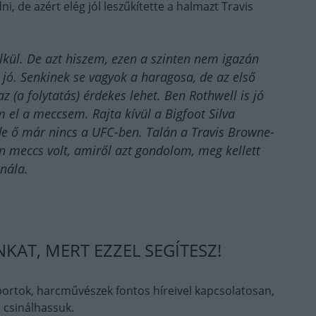
, de azért elég jól leszűkítette a halmazt Travis
élkül. De azt hiszem, ezen a szinten nem igazán
i jó. Senkinek se vagyok a haragosa, de az első
(a folytatás) érdekes lehet. Ben Rothwell is jó
tem el a meccsem. Rajta kívül a Bigfoot Silva
e ő már nincs a UFC-ben. Talán a Travis Browne-
 meccs volt, amiről azt gondolom, meg kellett
nála.
AT, MERT EZZEL SEGÍTESZ!
ortok, harcművészek fontos híreivel kapcsolatosan,
 csinálhassuk.