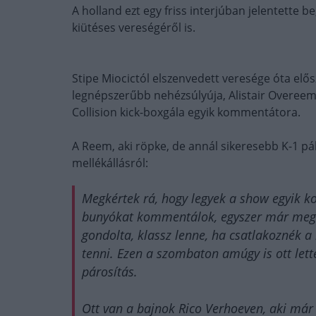
A holland ezt egy friss interjúban jelentette b
kiütéses vereségéről is.
Stipe Miocictól elszenvedett veresége óta e
legnépszerűbb nehézsúlyúja, Alistair Overeem
Collision kick-boxgála egyik kommentátora.
A Reem, aki röpke, de annál sikeresebb K-1 p
mellékállásról:
Megkértek rá, hogy legyek a show egyik 
bunyókat kommentálok, egyszer már megtet
gondolta, klassz lenne, ha csatlakoznék 
tenni. Ezen a szombaton amúgy is ott let
párosítás.
Ott van a bajnok Rico Verhoeven, aki már 