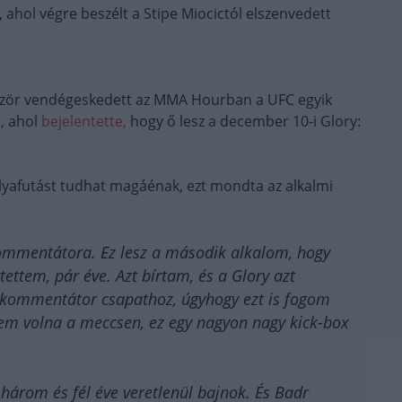
e, ahol végre beszélt a Stipe Miocictól elszenvedett
lőször vendégeskedett az MMA Hourban a UFC egyik
, ahol
bejelentette,
hogy ő lesz a december 10-i Glory:
ályafutást tudhat magáénak, ezt mondta az alkalmi
kommentátora. Ez lesz a második alkalom, hogy
tem, pár éve. Azt bírtam, és a Glory azt
a kommentátor csapathoz, úgyhogy ezt is fogom
tem volna a meccsen, ez egy nagyon nagy kick-box
három és fél éve veretlenül bajnok. És Badr