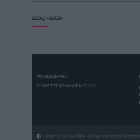
SZÓLJ HOZZÁ
TOTALDAMAGE
© 2026 TOTALDAMAGE MEDIA Co.
Hatalmas szenvedéllyel és nagy szeretettel készített