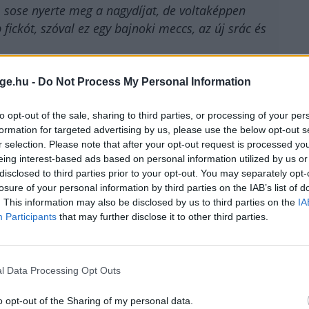
t… sose nyerte meg a nagydíjat, de voltaképpen
ickót, szóval ez egy bajnoki meccs, az új srác és
ge.hu -
Do Not Process My Personal Information
i címmeccs, amúgy Rico Glory nehézsúlyú bajnoki öve
 évével messze nem öreg még, de olyan hosszú
hogy erről könnyű elfeledkezni.
to opt-out of the sale, sharing to third parties, or processing of your per
formation for targeted advertising by us, please use the below opt-out s
r selection. Please note that after your opt-out request is processed y
kommentátoraihoz, ezek: a Collision speciális kártya
eing interest-based ads based on personal information utilized by us or
 Glory 36 női kispehelysúlyú torna döntője (ennek
disclosed to third parties prior to your opt-out. You may separately opt-
dstone és Isis Verbeek vs. Amel Dehby – közülük
losure of your personal information by third parties on the IAB’s list of
súlyú Ismael Londt vs. Jamal Ben Saddik párosítás, a
. This information may also be disclosed by us to third parties on the
IA
ímmeccs és persze a fő attrakció.
Participants
that may further disclose it to other third parties.
t szó az MMA Hourban, Overeem mesélt a
olland a UFC 203 főmeccsén összecsapott a szervezet
l Data Processing Opt Outs
 első menetben kiütötte. Előtte viszont pár pillanatig
 villámgyors pofonnal leütötte az amerikait, majd a
o opt-out of the Sharing of my personal data.