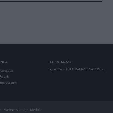
INFO
FELIRATKOZÁS
Legyél Te is TOTALDAMAGE NATION tag
Kapcsolat
Rólunk
Impresszum
e a
Webness
Design:
Medoks