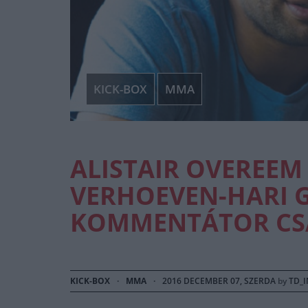
KICK-BOX
MMA
ALISTAIR OVEREEM
VERHOEVEN-HARI 
KOMMENTÁTOR CS
KICK-BOX
·
MMA
·
2016 DECEMBER 07, SZERDA
by
TD_