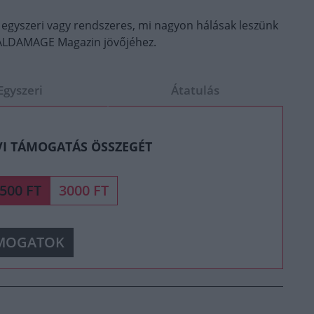
 egyszeri vagy rendszeres, mi nagyon hálásak leszünk
OTALDAMAGE Magazin jövőjéhez.
Egyszeri
Átatulás
VI TÁMOGATÁS ÖSSZEGÉT
500 FT
3000 FT
MOGATOK