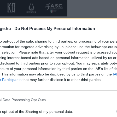
elmondta, hogy irtó nehéz dolga lesz Beának, de bízik
ge.hu -
Do Not Process My Personal Information
komolyan vették ezúttal is.
to opt-out of the sale, sharing to third parties, or processing of your per
ció aktuális gáláján száll harcba
, ők szintén
formation for targeted advertising by us, please use the below opt-out s
 Roland
a 77 kilogrammos kategóriában, míg,
r selection. Please note that after your opt-out request is processed y
majd.
eing interest-based ads based on personal information utilized by us or
disclosed to third parties prior to your opt-out. You may separately opt-
losure of your personal information by third parties on the IAB’s list of
. This information may also be disclosed by us to third parties on the
IA
Participants
that may further disclose it to other third parties.
l Data Processing Opt Outs
o opt-out of the Sharing of my personal data.