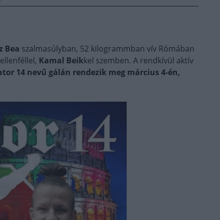
z Bea
szalmasúlyban, 52 kilogrammban vív Rómában
llenféllel,
Kamal Beik
kel szemben. A rendkívül aktív
tor 14 nevű gálán rendezik meg március 4-én,