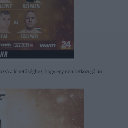
hozzá a lehetőséghez, hogy egy nemzetközi gálán