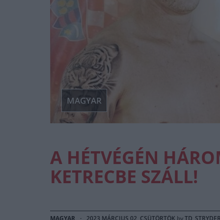
MAGYAR
A HÉTVÉGÉN HÁRO
KETRECBE SZÁLL!
MAGYAR
·
2023 MÁRCIUS 02, CSÜTÖRTÖK
by
TD_STRYDE