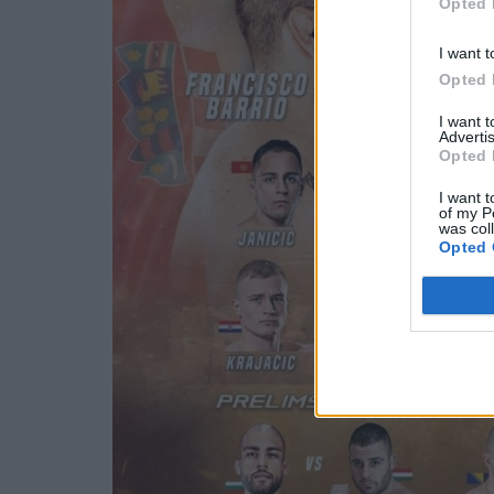
Opted 
I want t
Opted 
I want 
Advertis
Opted 
I want t
of my P
was col
Opted 